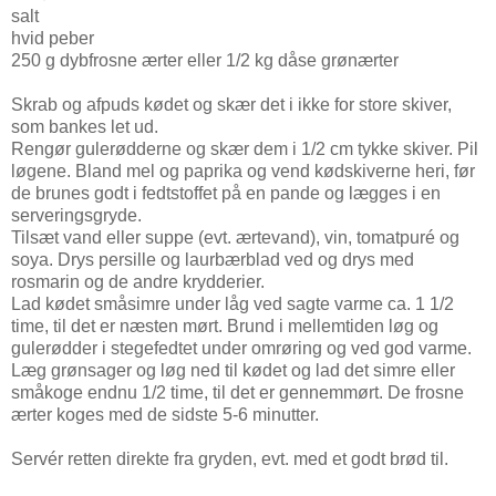
salt
hvid peber
250 g dybfrosne ærter eller 1/2 kg dåse grønærter
Skrab og afpuds kødet og skær det i ikke for store skiver,
som bankes let ud.
Rengør gulerødderne og skær dem i 1/2 cm tykke skiver. Pil
løgene. Bland mel og paprika og vend kødskiverne heri, før
de brunes godt i fedtstoffet på en pande og lægges i en
serveringsgryde.
Tilsæt vand eller suppe (evt. ærtevand), vin, tomatpuré og
soya. Drys persille og laurbærblad ved og drys med
rosmarin og de andre krydderier.
Lad kødet småsimre under låg ved sagte varme ca. 1 1/2
time, til det er næsten mørt. Brund i mellemtiden løg og
gulerødder i stegefedtet under omrøring og ved god varme.
Læg grønsager og løg ned til kødet og lad det simre eller
småkoge endnu 1/2 time, til det er gennemmørt. De frosne
ærter koges med de sidste 5-6 minutter.
Servér retten direkte fra gryden, evt. med et godt brød til.