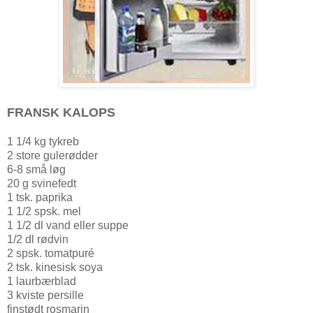
FRANSK KALOPS
1 1/4 kg tykreb
2 store gulerødder
6-8 små løg
20 g svinefedt
1 tsk. paprika
1 1/2 spsk. mel
1 1/2 dl vand eller suppe
1/2 dl rødvin
2 spsk. tomatpuré
2 tsk. kinesisk soya
1 laurbærblad
3 kviste persille
finstødt rosmarin